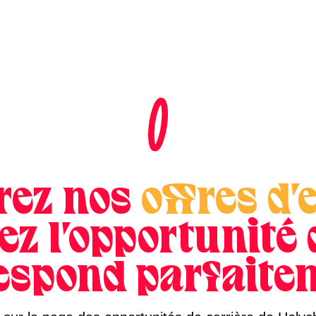
rez nos
offres d'
ez l'opportunité
espond parfaite