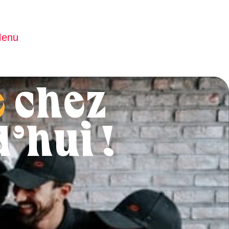
enu
e
chez
’hui !