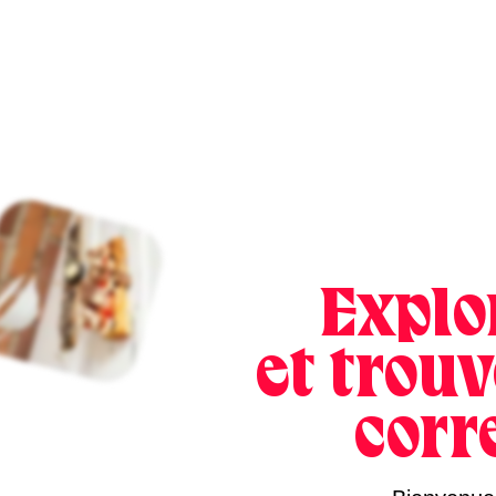
Explo
et trouv
corr