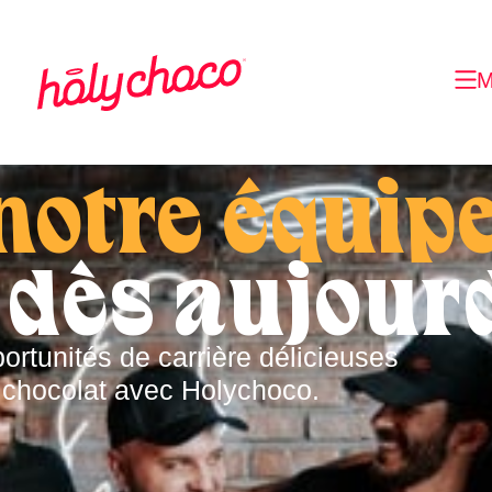
M
notre équip
dès aujourd
rtunités de carrière délicieuses
u chocolat avec Holychoco.